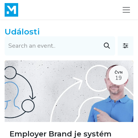
Přejít na obsah
Události
ČVN
19
Employer Brand je systém